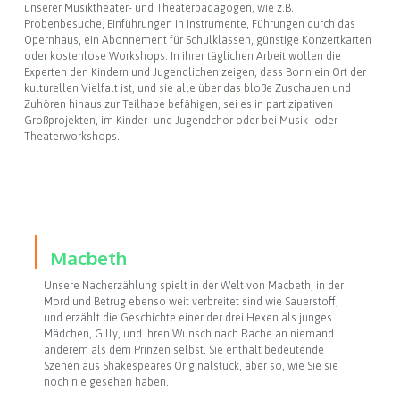
unserer Musiktheater- und Theaterpädagogen, wie z.B.
Probenbesuche, Einführungen in Instrumente, Führungen durch das
Opernhaus, ein Abonnement für Schulklassen, günstige Konzertkarten
oder kostenlose Workshops. In ihrer täglichen Arbeit wollen die
Experten den Kindern und Jugendlichen zeigen, dass Bonn ein Ort der
kulturellen Vielfalt ist, und sie alle über das bloße Zuschauen und
Zuhören hinaus zur Teilhabe befähigen, sei es in partizipativen
Großprojekten, im Kinder- und Jugendchor oder bei Musik- oder
Theaterworkshops.
Macbeth
Unsere Nacherzählung spielt in der Welt von Macbeth, in der
Mord und Betrug ebenso weit verbreitet sind wie Sauerstoff,
und erzählt die Geschichte einer der drei Hexen als junges
Mädchen, Gilly, und ihren Wunsch nach Rache an niemand
anderem als dem Prinzen selbst. Sie enthält bedeutende
Szenen aus Shakespeares Originalstück, aber so, wie Sie sie
noch nie gesehen haben.