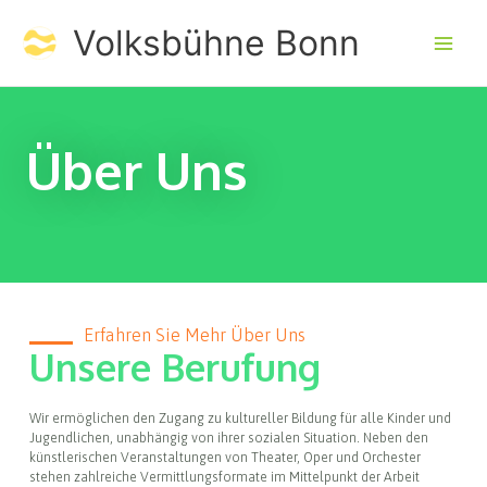
Skip
Volksbühne Bonn
to
content
Über Uns
Erfahren Sie Mehr Über Uns​
Unsere Berufung
Wir ermöglichen den Zugang zu kultureller Bildung für alle Kinder und
Jugendlichen, unabhängig von ihrer sozialen Situation. Neben den
künstlerischen Veranstaltungen von Theater, Oper und Orchester
stehen zahlreiche Vermittlungsformate im Mittelpunkt der Arbeit