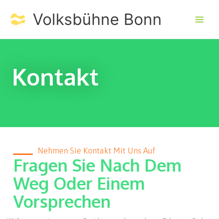
Skip
Volksbühne Bonn
to
content
Kontakt
Nehmen Sie Kontakt Mit Uns Auf
Fragen Sie Nach Dem
Weg Oder Einem
Vorsprechen