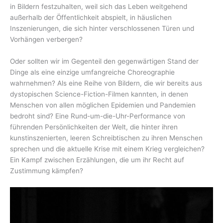
in Bildern festzuhalten, weil sich das Leben weitgehend
außerhalb der Öffentlichkeit abspielt, in häuslichen
Inszenierungen, die sich hinter verschlossenen Türen und
Vorhängen verbergen?
Oder sollten wir im Gegenteil den gegenwärtigen Stand der
Dinge als eine einzige umfangreiche Choreographie
wahrnehmen? Als eine Reihe von Bildern, die wir bereits aus
dystopischen Science-Fiction-Filmen kannten, in denen
Menschen von allen möglichen Epidemien und Pandemien
bedroht sind? Eine Rund-um-die-Uhr-Performance von
führenden Persönlichkeiten der Welt, die hinter ihren
kunstinszenierten, leeren Schreibtischen zu ihren Menschen
sprechen und die aktuelle Krise mit einem Krieg vergleichen?
Ein Kampf zwischen Erzählungen, die um ihr Recht auf
Zustimmung kämpfen?