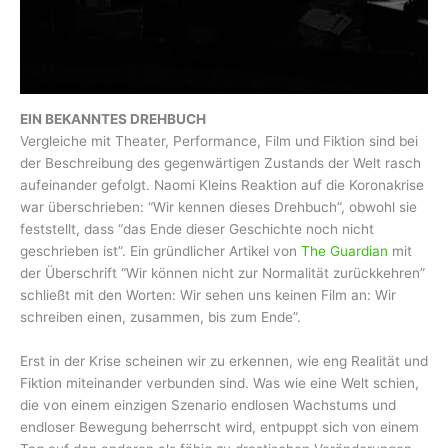
EIN BEKANNTES DREHBUCH
Vergleiche mit Theater, Performance, Film und Fiktion sind bei
der Beschreibung des gegenwärtigen Zustands der Welt rasch
aufeinander gefolgt. Naomi Kleins Reaktion auf die Koronakrise
war überschrieben: “Wir kennen dieses Drehbuch”, obwohl sie
feststellt, dass “das Ende dieser Geschichte noch nicht
geschrieben ist”. Ein gründlicher Artikel von
The Guardian
mit
der Überschrift “Wir können nicht zur Normalität zurückkehren”
schließt mit den Worten: Wir sehen uns keinen Film an: Wir
schreiben einen, zusammen, bis zum Ende”.
Erst in der Krise scheinen wir zu erkennen, wie eng Realität und
Fiktion miteinander verbunden sind. Was wie eine Welt schien,
die von einem einzigen Szenario endlosen Wachstums und
endloser Bewegung beherrscht wird, entpuppt sich von einem