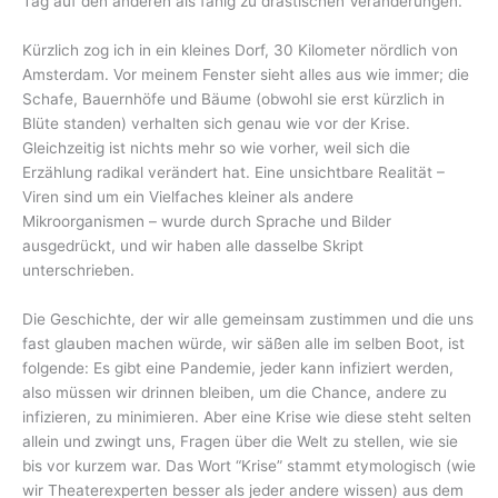
Tag auf den anderen als fähig zu drastischen Veränderungen.
Kürzlich zog ich in ein kleines Dorf, 30 Kilometer nördlich von
Amsterdam. Vor meinem Fenster sieht alles aus wie immer; die
Schafe, Bauernhöfe und Bäume (obwohl sie erst kürzlich in
Blüte standen) verhalten sich genau wie vor der Krise.
Gleichzeitig ist nichts mehr so wie vorher, weil sich die
Erzählung radikal verändert hat. Eine unsichtbare Realität –
Viren sind um ein Vielfaches kleiner als andere
Mikroorganismen – wurde durch Sprache und Bilder
ausgedrückt, und wir haben alle dasselbe Skript
unterschrieben.
Die Geschichte, der wir alle gemeinsam zustimmen und die uns
fast glauben machen würde, wir säßen alle im selben Boot, ist
folgende: Es gibt eine Pandemie, jeder kann infiziert werden,
also müssen wir drinnen bleiben, um die Chance, andere zu
infizieren, zu minimieren. Aber eine Krise wie diese steht selten
allein und zwingt uns, Fragen über die Welt zu stellen, wie sie
bis vor kurzem war. Das Wort “Krise” stammt etymologisch (wie
wir Theaterexperten besser als jeder andere wissen) aus dem