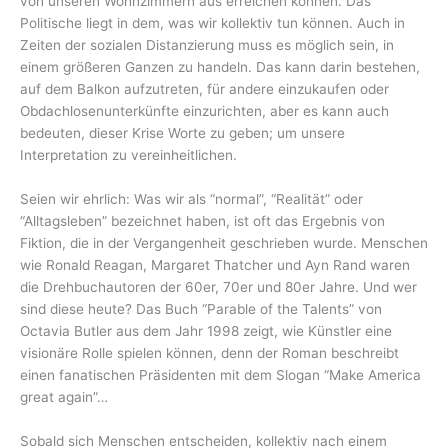
von unseren Wohnzimmern aus erreichen können. Das
Politische liegt in dem, was wir kollektiv tun können. Auch in
Zeiten der sozialen Distanzierung muss es möglich sein, in
einem größeren Ganzen zu handeln. Das kann darin bestehen,
auf dem Balkon aufzutreten, für andere einzukaufen oder
Obdachlosenunterkünfte einzurichten, aber es kann auch
bedeuten, dieser Krise Worte zu geben; um unsere
Interpretation zu vereinheitlichen.
Seien wir ehrlich: Was wir als “normal”, “Realität” oder
“Alltagsleben” bezeichnet haben, ist oft das Ergebnis von
Fiktion, die in der Vergangenheit geschrieben wurde. Menschen
wie Ronald Reagan, Margaret Thatcher und Ayn Rand waren
die Drehbuchautoren der 60er, 70er und 80er Jahre. Und wer
sind diese heute? Das Buch “Parable of the Talents” von
Octavia Butler aus dem Jahr 1998 zeigt, wie Künstler eine
visionäre Rolle spielen können, denn der Roman beschreibt
einen fanatischen Präsidenten mit dem Slogan “Make America
great again”…
Sobald sich Menschen entscheiden, kollektiv nach einem