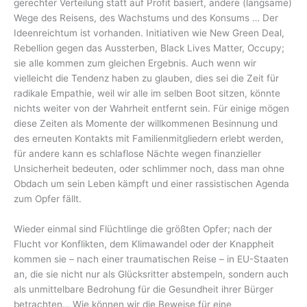
gerechter Verteilung statt auf Profit basiert, andere (langsame)
Wege des Reisens, des Wachstums und des Konsums … Der
Ideenreichtum ist vorhanden. Initiativen wie New Green Deal,
Rebellion gegen das Aussterben, Black Lives Matter, Occupy;
sie alle kommen zum gleichen Ergebnis. Auch wenn wir
vielleicht die Tendenz haben zu glauben, dies sei die Zeit für
radikale Empathie, weil wir alle im selben Boot sitzen, könnte
nichts weiter von der Wahrheit entfernt sein. Für einige mögen
diese Zeiten als Momente der willkommenen Besinnung und
des erneuten Kontakts mit Familienmitgliedern erlebt werden,
für andere kann es schlaflose Nächte wegen finanzieller
Unsicherheit bedeuten, oder schlimmer noch, dass man ohne
Obdach um sein Leben kämpft und einer rassistischen Agenda
zum Opfer fällt.
Wieder einmal sind Flüchtlinge die größten Opfer; nach der
Flucht vor Konflikten, dem Klimawandel oder der Knappheit
kommen sie – nach einer traumatischen Reise – in EU-Staaten
an, die sie nicht nur als Glücksritter abstempeln, sondern auch
als unmittelbare Bedrohung für die Gesundheit ihrer Bürger
betrachten… Wie können wir die Beweise für eine